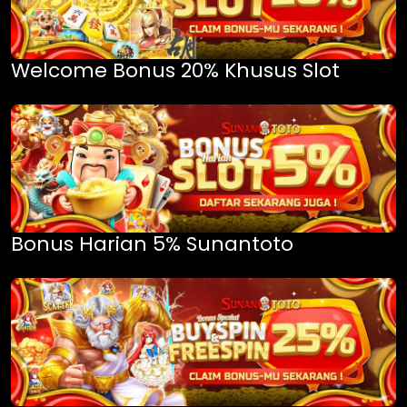
Welcome Bonus 20% Khusus Slot
Bonus Harian 5% Sunantoto