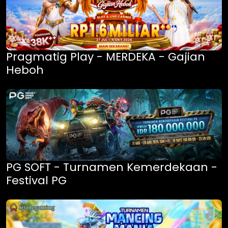
Pragmatig Play - MERDEKA - Gajian
Heboh
PG SOFT - Turnamen Kemerdekaan -
Festival PG