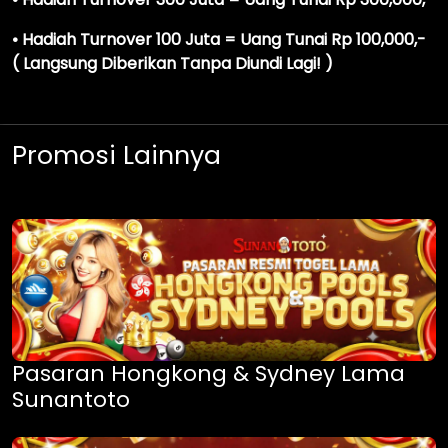
• Hadiah Turnover 100 Juta = Uang Tunai Rp 100,000,-
( Langsung Diberikan Tanpa Diundi Lagi! )
Promosi Lainnya
Pasaran Hongkong & Sydney Lama
Sunantoto