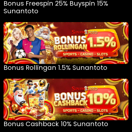
Bonus Freespin 25% Buyspin 15%
Sunantoto
Bonus Rollingan 1.5% Sunantoto
Bonus Cashback 10% Sunantoto