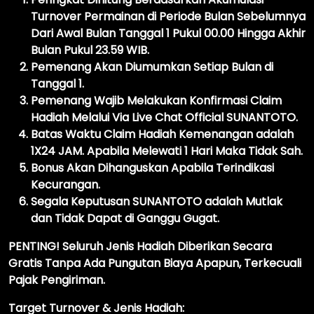
Turnover Permainan di Periode Bulan Sebelumnya
Dari Awal Bulan Tanggal 1 Pukul 00.00 Hingga Akhir
Bulan Pukul 23.59 WIB.
Pemenang Akan Diumumkan Setiap Bulan di
Tanggal 1.
Pemenang Wajib Melakukan Konfirmasi Claim
Hadiah Melalui Via Live Chat Official SUNANTOTO.
Batas Waktu Claim Hadiah Kemenangan adalah
1X24 JAM. Apabila Melewati 1 Hari Maka Tidak Sah.
Bonus Akan Dihanguskan Apabila Terindikasi
Kecurangan.
Segala Keputusan SUNANTOTO adalah Mutlak
dan Tidak Dapat di Ganggu Gugat.
PENTING! Seluruh Jenis Hadiah Diberikan Secara
Gratis Tanpa Ada Pungutan Biaya Apapun, Terkecuali
Pajak Pengiriman.
Target Turnover & Jenis Hadiah: