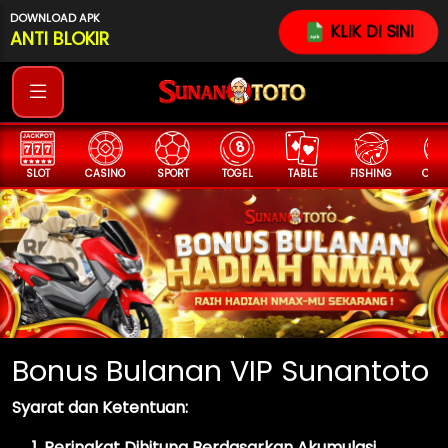
DOWNLOAD APK
KLIK DI SINI
ANTI BLOKIR
SLOT
CASINO
SPORT
TOGEL
TABLE
FISHING
COCK
Bonus Bulanan VIP Sunantoto
Syarat dan Ketentuan:
Peringkat Dihitung Berdasarkan Akumulasi