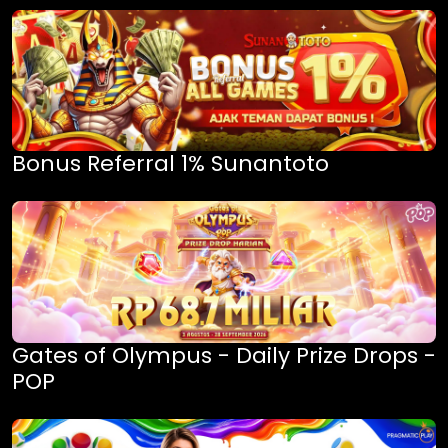
Bonus Referral 1% Sunantoto
Gates of Olympus - Daily Prize Drops -
POP