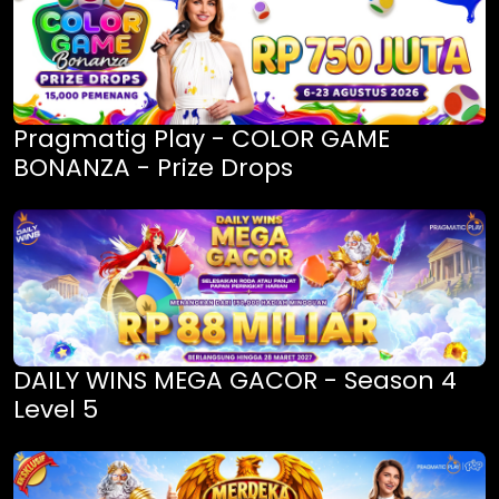
Pragmatig Play - COLOR GAME
BONANZA - Prize Drops
DAILY WINS MEGA GACOR - Season 4
Level 5