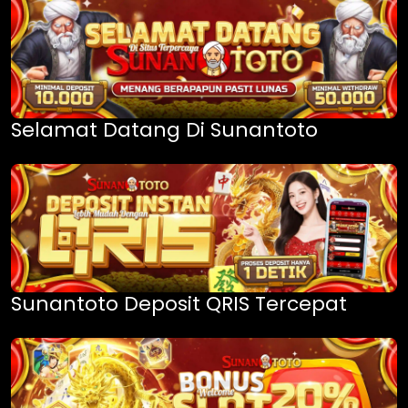
Selamat Datang Di Sunantoto
Sunantoto Deposit QRIS Tercepat