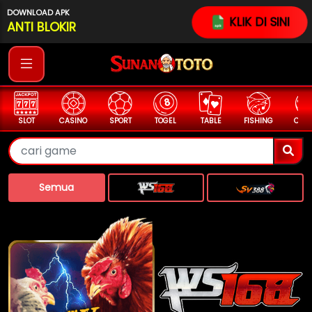
DOWNLOAD APK
KLIK DI SINI
ANTI BLOKIR
SLOT
CASINO
SPORT
TOGEL
TABLE
FISHING
COCK
Semua