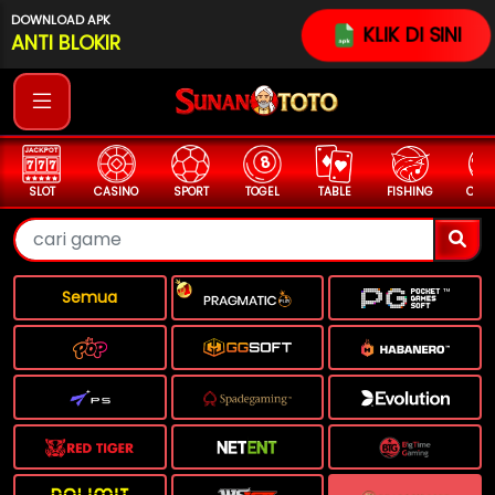
DOWNLOAD APK
KLIK DI SINI
ANTI BLOKIR
SLOT
CASINO
SPORT
TOGEL
TABLE
FISHING
COCK
Semua