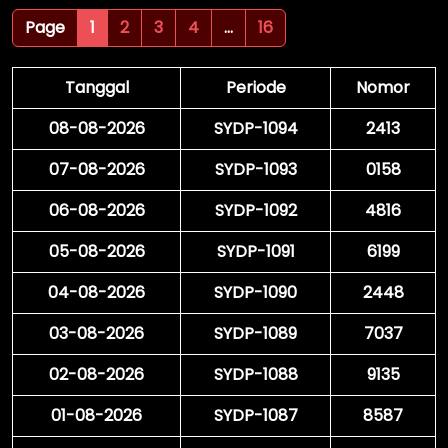
Page
1
2
3
4
...
16
Tanggal
Periode
Nomor
08-08-2026
SYDP-1094
2413
07-08-2026
SYDP-1093
0158
06-08-2026
SYDP-1092
4816
05-08-2026
SYDP-1091
6199
04-08-2026
SYDP-1090
2448
03-08-2026
SYDP-1089
7037
02-08-2026
SYDP-1088
9135
01-08-2026
SYDP-1087
8587