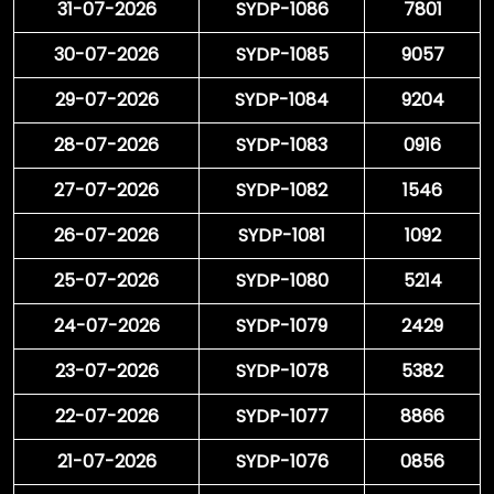
31-07-2026
SYDP-1086
7801
30-07-2026
SYDP-1085
9057
29-07-2026
SYDP-1084
9204
28-07-2026
SYDP-1083
0916
27-07-2026
SYDP-1082
1546
26-07-2026
SYDP-1081
1092
25-07-2026
SYDP-1080
5214
24-07-2026
SYDP-1079
2429
23-07-2026
SYDP-1078
5382
22-07-2026
SYDP-1077
8866
21-07-2026
SYDP-1076
0856